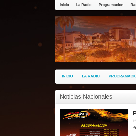
Inicio
La Radio
Programación
Rad
INICIO
LA RADIO
PROGRAMACI
Noticias Nacionales
16
P