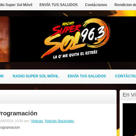
io Super Sol Móvil
ENVÍA TUS SALUDOS
Contáctanos
Rendicion d
ÓN
RADIO SUPER SOL MÓVIL
ENVÍA TUS SALUDOS
CONTÁCTA
En V
Programación
/09/2019, 10:55 am /
Noticias
,
Noticias Nacionales
rogramacion