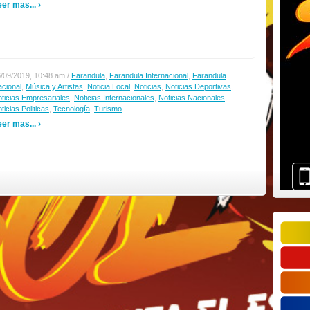
er mas... ›
/09/2019, 10:48 am /
Farandula
,
Farandula Internacional
,
Farandula
cional
,
Música y Artistas
,
Noticia Local
,
Noticias
,
Noticias Deportivas
,
ticias Empresariales
,
Noticias Internacionales
,
Noticias Nacionales
,
ticias Politicas
,
Tecnología
,
Turismo
er mas... ›