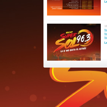
Le
16
Na
No
No
Le